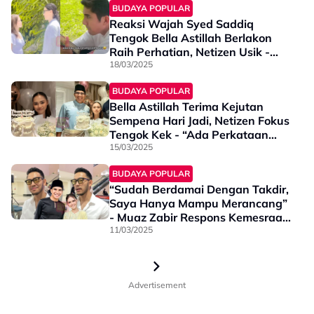
BUDAYA POPULAR
Reaksi Wajah Syed Saddiq
Tengok Bella Astillah Berlakon
Raih Perhatian, Netizen Usik -
“Chill Abang Berlakon Sahaja”
18/03/2025
BUDAYA POPULAR
Bella Astillah Terima Kejutan
Sempena Hari Jadi, Netizen Fokus
Tengok Kek - “Ada Perkataan
Grumpy Munchkin Mesti Dari
15/03/2025
Syed Saddiq”
BUDAYA POPULAR
“Sudah Berdamai Dengan Takdir,
Saya Hanya Mampu Merancang”
- Muaz Zabir Respons Kemesraan
Bella Astillah-Syed Saddiq
11/03/2025
Advertisement