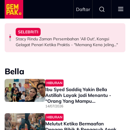
Skip to main content
Daftar
Misha Omar: “Goon Too Soon”
"Ini Namanya Penyanyi Yang..."
Nama…
SELEBRITI
Pengarah Muzik, Komposer Sze Wan Meninggal Dunia,
Bukan Penyanyi Ego, Adzrin Adzhar 'Back-Up' Awie -
Intan Najuwa Timang Anak Perempuan Kedua, Beri
Stacy Rindu Zaman Persembahan 'All Out', Kongsi
HIBURAN
SELEBRITI
HIBURAN
Gelagat Penari Ketika Praktis - "Memang Kena Jeling..."
Bella
HIBURAN
Ibu Syed Saddiq Yakin Bella
Astillah Layak Jadi Menantu -
“Orang Yang Mampu
Membahagiakan Anak Saya…”
14/07/2026
HIBURAN
Melutut Ketika Bermaafan
Dengan Bibik & Pengasuh Anak,