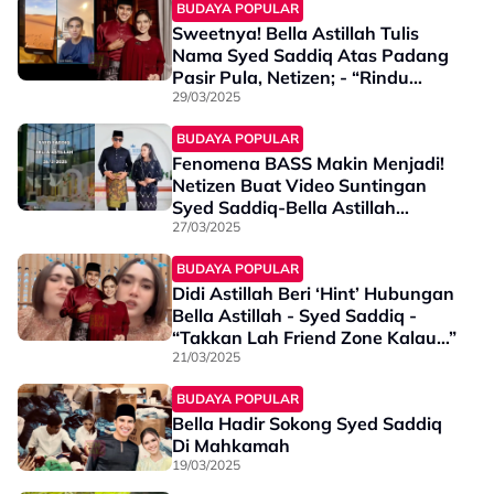
BUDAYA POPULAR
Sweetnya! Bella Astillah Tulis
Nama Syed Saddiq Atas Padang
Pasir Pula, Netizen; - “Rindu
Sangat Ya…”
29/03/2025
BUDAYA POPULAR
Fenomena BASS Makin Menjadi!
Netizen Buat Video Suntingan
Syed Saddiq-Bella Astillah
‘Berkahwin’ Pula - “Tumpang
27/03/2025
Berangan Kejap”
BUDAYA POPULAR
Didi Astillah Beri ‘Hint’ Hubungan
Bella Astillah - Syed Saddiq -
“Takkan Lah Friend Zone Kalau…”
21/03/2025
BUDAYA POPULAR
Bella Hadir Sokong Syed Saddiq
Di Mahkamah
19/03/2025