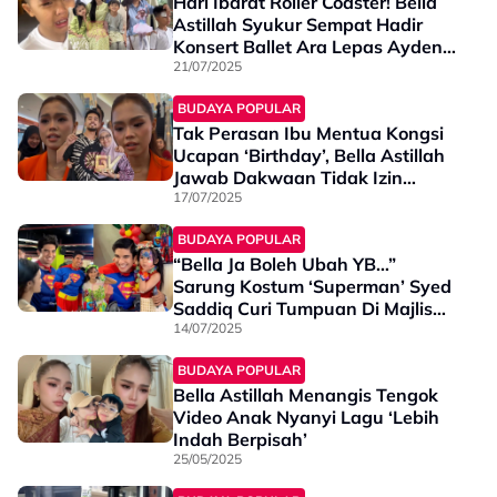
Hari Ibarat Roller Coaster! Bella
Astillah Syukur Sempat Hadir
Konsert Ballet Ara Lepas Ayden
Jatuh - “Mummy Dia Menangis…”
21/07/2025
BUDAYA POPULAR
Tak Perasan Ibu Mentua Kongsi
Ucapan ‘Birthday’, Bella Astillah
Jawab Dakwaan Tidak Izin
Keluarga Aliff Aziz Jumpa Anak
17/07/2025
BUDAYA POPULAR
“Bella Ja Boleh Ubah YB…”
Sarung Kostum ‘Superman’ Syed
Saddiq Curi Tumpuan Di Majlis
Hari Jadi Anak Bella Astillah
14/07/2025
BUDAYA POPULAR
Bella Astillah Menangis Tengok
Video Anak Nyanyi Lagu ‘Lebih
Indah Berpisah’
25/05/2025