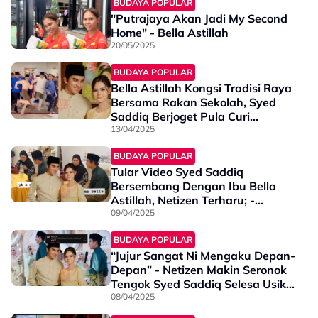
BUDAYA POPULAR
"Putrajaya Akan Jadi My Second
Home" - Bella Astillah
20/05/2025
BUDAYA POPULAR
Bella Astillah Kongsi Tradisi Raya
Bersama Rakan Sekolah, Syed
Saddiq Berjoget Pula Curi
Tumpuan - “Dah Macam Tarian…”
13/04/2025
BUDAYA POPULAR
Tular Video Syed Saddiq
Bersembang Dengan Ibu Bella
Astillah, Netizen Terharu; -
“Greenlight Kedua Belah
09/04/2025
Keluarga Sudah Ada…”
BUDAYA POPULAR
“Jujur Sangat Ni Mengaku Depan-
Depan” - Netizen Makin Seronok
Tengok Syed Saddiq Selesa Usik
Bella Astillah
08/04/2025