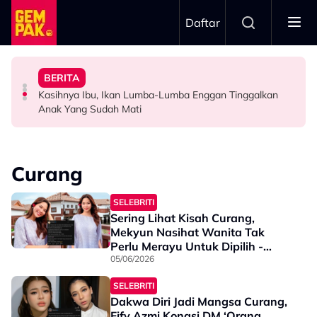
Skip to main content
Daftar
Doktor
Doa Terbaik Buat Marissa, Munir
BERITA
Bawa Anak Ke Klinik, Syasya Rizal Terkejut Dikenali
“Dah Boleh Dapat Job Bersama Lepas Ini” – Abby Abadi
Pengantin Penat Sampai Tertidur Atas Pelamin
Kasihnya Ibu, Ikan Lumba-Lumba Enggan Tinggalkan
HIBURAN
HIBURAN
ANTARABANGSA
Anak Yang Sudah Mati
Curang
SELEBRITI
Sering Lihat Kisah Curang,
Mekyun Nasihat Wanita Tak
Perlu Merayu Untuk Dipilih -
“Lelaki Curang Tak Menjadikan
05/06/2026
Anda Kurang Cantik, Kurang
SELEBRITI
Berharga…”
Dakwa Diri Jadi Mangsa Curang,
Fify Azmi Kongsi DM ‘Orang