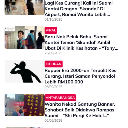
Lagi Kes Curang! Kali Ini Suami
Kantoi Dengan ‘Skandal’ Di
Airport, Ramai Wanita Lebih
Berani Kongsi Kecurangan Lelaki
01/10/2025
VIRAL
Baru Nak Peluk Bahu, Suami
Kantoi Teman ‘Skandal’ Ambil
Ubat Di Klinik Kesihatan - “Tanya
Boyfriend, Eh Laki Kau”
25/09/2025
HIBURAN
Rapper Era 2000-an Terpalit Kes
Curang, Isteri Saman Penyondol
Lebih RM100,000
05/09/2025
ANTARABANGSA
Wanita Nekad Gantung Banner,
Sahabat Baik Didakwa Rampas
Suami – “Shi Pergi Ke Hotel…”
02/09/2025