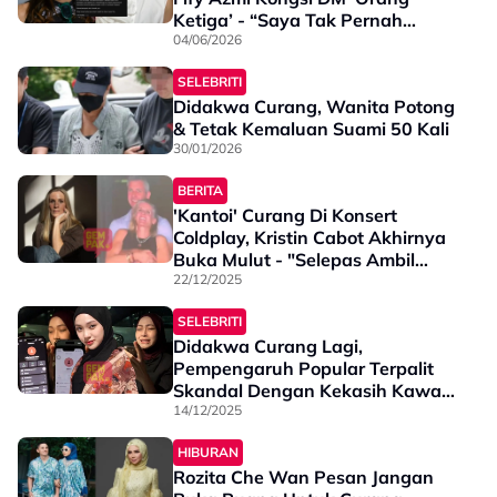
Ketiga’ - “Saya Tak Pernah
Menyangka…”
04/06/2026
SELEBRITI
Didakwa Curang, Wanita Potong
& Tetak Kemaluan Suami 50 Kali
30/01/2026
BERITA
'Kantoi' Curang Di Konsert
Coldplay, Kristin Cabot Akhirnya
Buka Mulut - "Selepas Ambil
Minuman Keras, Saya..."
22/12/2025
SELEBRITI
Didakwa Curang Lagi,
Pempengaruh Popular Terpalit
Skandal Dengan Kekasih Kawan
- "Cukuplah Rumah Tangga Kau
14/12/2025
Dah Hancur..."
HIBURAN
Rozita Che Wan Pesan Jangan