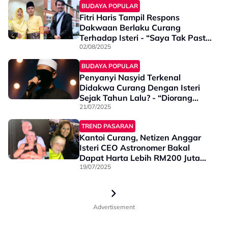
BUDAYA POPULAR
Fitri Haris Tampil Respons
Dakwaan Berlaku Curang
Terhadap Isteri - “Saya Tak Pasti
Kenapa Nama Dipetik”
02/08/2025
BUDAYA POPULAR
Penyanyi Nasyid Terkenal
Didakwa Curang Dengan Isteri
Sejak Tahun Lalu? - “Diorang
Selalu Dating Kat…”
21/07/2025
TREND PASARAN
Kantoi Curang, Netizen Anggar
Isteri CEO Astronomer Bakal
Dapat Harta Lebih RM200 Juta
Jika Berpisah
19/07/2025
Advertisement