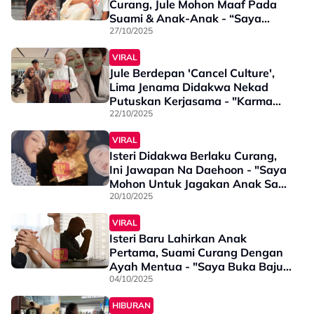
Curang, Jule Mohon Maaf Pada
Suami & Anak-Anak - “Saya
Benar-Benar Menyesal Atas
27/10/2025
Kesalahan Yang Terjadi…”
VIRAL
Jule Berdepan 'Cancel Culture',
Lima Jenama Didakwa Nekad
Putuskan Kerjasama - "Karma
Sedang Menghampirimu..."
22/10/2025
VIRAL
Isteri Didakwa Berlaku Curang,
Ini Jawapan Na Daehoon - "Saya
Mohon Untuk Jagakan Anak Saya
Dari..."
20/10/2025
VIRAL
Isteri Baru Lahirkan Anak
Pertama, Suami Curang Dengan
Ayah Mentua - "Saya Buka Baju,
Dia Memuji Sambil Meraba"
04/10/2025
HIBURAN