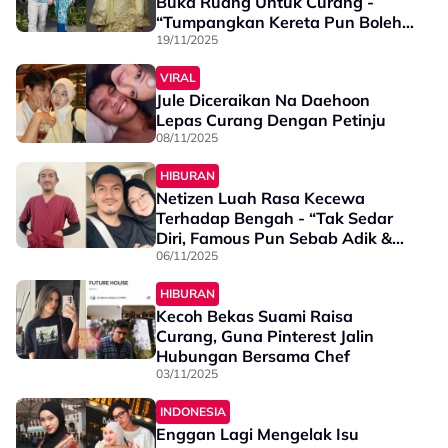
Buka Ruang Untuk Curang -
“Tumpangkan Kereta Pun Boleh
Jadi Punca”
19/11/2025
VIRAL
Jule Diceraikan Na Daehoon
Lepas Curang Dengan Petinju
08/11/2025
HIBURAN
Netizen Luah Rasa Kecewa
Terhadap Bengah - “Tak Sedar
Diri, Famous Pun Sebab Adik &
Isteri”
06/11/2025
HIBURAN
Kecoh Bekas Suami Raisa
Curang, Guna Pinterest Jalin
Hubungan Bersama Chef
03/11/2025
INDONESIA
Enggan Lagi Mengelak Isu