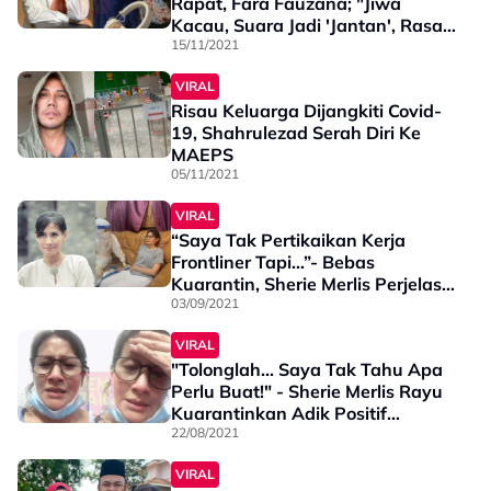
Rapat, Fara Fauzana; "Jiwa
Kacau, Suara Jadi 'Jantan', Rasa
Cucuk-Cucuk Kat Belakang"
15/11/2021
VIRAL
Risau Keluarga Dijangkiti Covid-
19, Shahrulezad Serah Diri Ke
MAEPS
05/11/2021
VIRAL
“Saya Tak Pertikaikan Kerja
Frontliner Tapi…”- Bebas
Kuarantin, Sherie Merlis Perjelas
Keadaan Sebenar
03/09/2021
VIRAL
"Tolonglah... Saya Tak Tahu Apa
Perlu Buat!" - Sherie Merlis Rayu
Kuarantinkan Adik Positif
COVID-19, Rumah Padat 11
22/08/2021
Orang Bersesak!
VIRAL