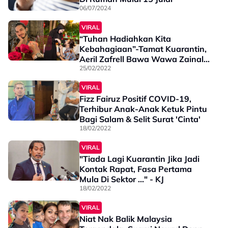
06/07/2024
VIRAL
“Tuhan Hadiahkan Kita
Kebahagiaan”-Tamat Kuarantin,
Aeril Zafrell Bawa Wawa Zainal
Sambut Anniversary Ke-10
25/02/2022
VIRAL
Fizz Fairuz Positif COVID-19,
Terhibur Anak-Anak Ketuk Pintu
Bagi Salam & Selit Surat 'Cinta'
18/02/2022
VIRAL
"Tiada Lagi Kuarantin Jika Jadi
Kontak Rapat, Fasa Pertama
Mula Di Sektor ..." - KJ
18/02/2022
VIRAL
Niat Nak Balik Malaysia