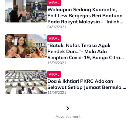
VIRAL
Walaupun Sedang Kuarantin,
Ebit Lew Bergegas Beri Bantuan
Pada Rakyat Malaysia - “Inilah
Wakil Rakyat Sebenar”
04/07/2021
VIRAL
“Batuk, Nafas Terasa Agak
Pendek Dan…”- Mula Ada
Simptom Covid-19, Bunga Citra
Lestari Bermeditasi & Berjemur
16/06/2021
VIRAL
Doa & Ikhtiar! PKRC Adakan
Selawat Setiap Jumaat Bermula….
11/06/2021
Advertisement