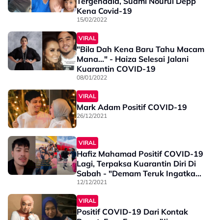
Tergendala, Suami Nourul Depp
Kena Covid-19
15/02/2022
VIRAL
"Bila Dah Kena Baru Tahu Macam
Mana..." - Haiza Selesai Jalani
Kuarantin COVID-19
08/01/2022
VIRAL
Mark Adam Positif COVID-19
26/12/2021
VIRAL
Hafiz Mahamad Positif COVID-19
Lagi, Terpaksa Kuarantin Diri Di
Sabah - "Demam Teruk Ingatkan
Sebab Hujan Tapi..."
12/12/2021
VIRAL
Positif COVID-19 Dari Kontak