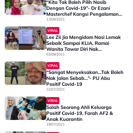
“Kita Tak Boleh Pilih Nasib
Dengan Covid-19”- Dr Ezani
Masterchef Kongsi Pengalaman
Dijangkiti Wabak Covid-19
13/08/2021
VIRAL
Lee Zii Jia Mengidam Nasi Lemak
Sebaik Sampai KLIA, Ramai
Wanita Tawar Diri Nak
Masakkan!
03/08/2021
VIRAL
“Sangat Menyeksakan...Tak Boleh
Nak Jalan Sebab…”- PU Abu
Positif Covid-19
22/07/2021
VIRAL
Salah Seorang Ahli Keluarga
Positif Covid-19, Farah AF2 &
Anak Kuarantin
19/07/2021