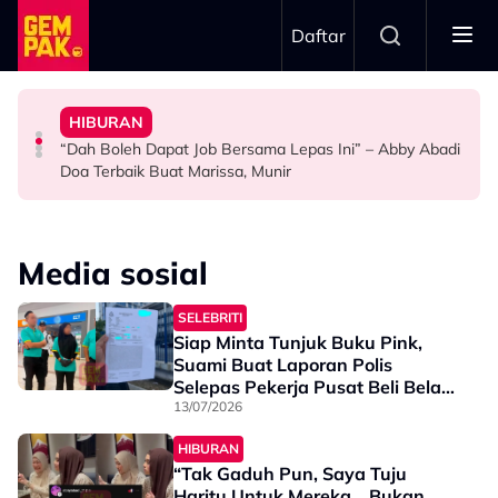
Skip to main content
Daftar
Doktor
Ini’ Di BIFF
Anak Yang Sudah Mati
HIBURAN
Bawa Anak Ke Klinik, Syasya Rizal Terkejut Dikenali
Michelle Yeoh Dinobatkan ‘Tokoh Perfileman Asia Tahun
Kasihnya Ibu, Ikan Lumba-Lumba Enggan Tinggalkan
“Dah Boleh Dapat Job Bersama Lepas Ini” – Abby Abadi
HIBURAN
SELEBRITI
BERITA
Doa Terbaik Buat Marissa, Munir
Media sosial
SELEBRITI
Siap Minta Tunjuk Buku Pink,
Suami Buat Laporan Polis
Selepas Pekerja Pusat Beli Belah
Terkenal Didakwa Tuduh Isteri
13/07/2026
Mencuri - "Ini Baru Permulaan"
HIBURAN
“Tak Gaduh Pun, Saya Tuju
Haritu Untuk Mereka… Bukan