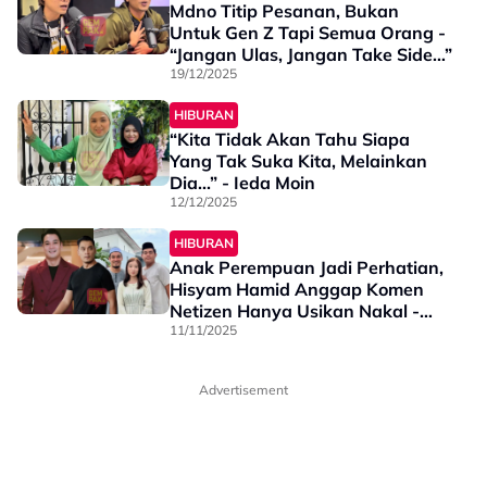
Mdno Titip Pesanan, Bukan
Untuk Gen Z Tapi Semua Orang -
“Jangan Ulas, Jangan Take Side…”
19/12/2025
HIBURAN
“Kita Tidak Akan Tahu Siapa
Yang Tak Suka Kita, Melainkan
Dia...” - Ieda Moin
12/12/2025
HIBURAN
Anak Perempuan Jadi Perhatian,
Hisyam Hamid Anggap Komen
Netizen Hanya Usikan Nakal -
“Kalau Nak Kahwin…”
11/11/2025
Advertisement