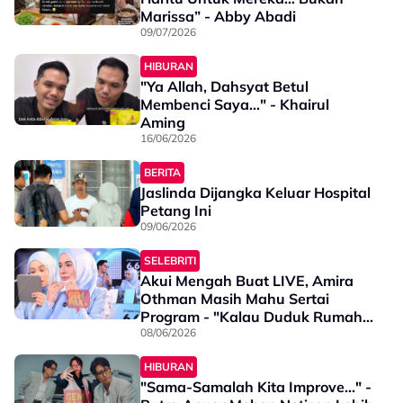
Marissa” - Abby Abadi
09/07/2026
HIBURAN
"Ya Allah, Dahsyat Betul
Membenci Saya..." - Khairul
Aming
16/06/2026
BERITA
Jaslinda Dijangka Keluar Hospital
Petang Ini
09/06/2026
SELEBRITI
Akui Mengah Buat LIVE, Amira
Othman Masih Mahu Sertai
Program - "Kalau Duduk Rumah
Mak Buyong Boring Sebab..."
08/06/2026
HIBURAN
"Sama-Samalah Kita Improve..." -