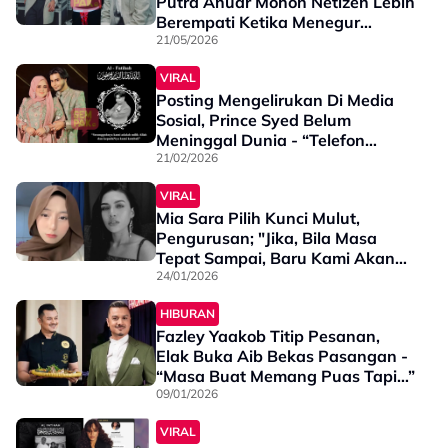
Putra Anuar Mohon Netizen Lebih
Berempati Ketika Menegur
Penyampai Radio
21/05/2026
VIRAL
Posting Mengelirukan Di Media
Sosial, Prince Syed Belum
Meninggal Dunia - “Telefon
Tertinggal Di Kedai Makan, Bila
21/02/2026
Patah Balik…”
VIRAL
Mia Sara Pilih Kunci Mulut,
Pengurusan; "Jika, Bila Masa
Tepat Sampai, Baru Kami Akan
Jelaskan Isu Terbabit"
24/01/2026
HIBURAN
Fazley Yaakob Titip Pesanan,
Elak Buka Aib Bekas Pasangan -
“Masa Buat Memang Puas Tapi…”
09/01/2026
VIRAL