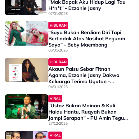
"Mak Bapak Aku Hidup Lagi Tau
H*n*t" - Ezzanie Jasny
07/01/2026
HIBURAN
“Saya Bukan Berdiam Diri Tapi
Bertindak Atas Nasihat Peguam
Saya” - Beby Maembong
06/01/2026
HIBURAN
Akaun Palsu Sebar Fitnah
Agama, Ezzanie Jasny Dakwa
Keluarga Terima Ugutan -
“Keadaan Menjadi Makin
04/01/2026
Serius…”
VIRAL
"Ustaz Bukan Mainan & Kuli
Halau Hantu, Ruqyah Bukan
Jampi Serapah" - PU Amin Tegur
Pembikin Content Paranormal
27/12/2025
VIRAL