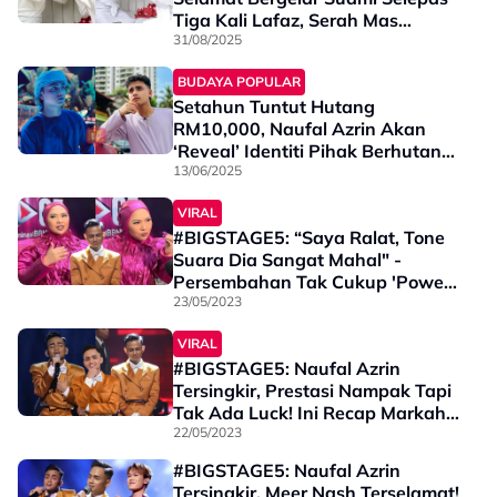
Tiga Kali Lafaz, Serah Mas
Kahwin RM7,000
31/08/2025
BUDAYA POPULAR
Setahun Tuntut Hutang
RM10,000, Naufal Azrin Akan
‘Reveal’ Identiti Pihak Berhutang
Jika Gagal Bayar - “Dia
13/06/2025
Menyukarkan Keadaan”
VIRAL
#BIGSTAGE5: “Saya Ralat, Tone
Suara Dia Sangat Mahal" -
Persembahan Tak Cukup 'Power',
Aina Abdul Setuju Naufal
23/05/2023
Tersingkir
VIRAL
#BIGSTAGE5: Naufal Azrin
Tersingkir, Prestasi Nampak Tapi
Tak Ada Luck! Ini Recap Markah
Penuh & Komen Juri
22/05/2023
#BIGSTAGE5: Naufal Azrin
Tersingkir, Meer Nash Terselamat!