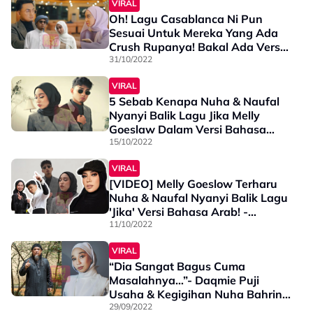
VIRAL
Oh! Lagu Casablanca Ni Pun
Sesuai Untuk Mereka Yang Ada
Crush Rupanya! Bakal Ada Versi
Inggeris & Arab
31/10/2022
VIRAL
5 Sebab Kenapa Nuha & Naufal
Nyanyi Balik Lagu Jika Melly
Goeslaw Dalam Versi Bahasa
Arab!
15/10/2022
VIRAL
[VIDEO] Melly Goeslow Terharu
Nuha & Naufal Nyanyi Balik Lagu
'Jika' Versi Bahasa Arab! -
"Masya-Allah Indah Sekali"
11/10/2022
VIRAL
“Dia Sangat Bagus Cuma
Masalahnya…”- Daqmie Puji
Usaha & Kegigihan Nuha Bahrin
Menyanyi Lagu Casablanca
29/09/2022