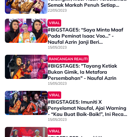
Semak Markah Penuh Setiap
Peserta
22/05/2023
VIRAL
#BIGSTAGE5: “Saya Minta Maaf
Pada Peminat Isaac Voo…” -
Naufal Azrin Janji Beri
Persembahan Terbaik
15/05/2023
RANCANGAN REALITI
#BIGSTAGE5: "Tayang Ketiak
Bukan Gimik, Ia Metafora
Persembahan" - Naufal Azrin
15/05/2023
VIRAL
#BIGSTAGE5: Imuniti X
Penyelamat Naufal, Ajai Warning
- “Kau Buat Baik-Baik!”, Ini Recap
Markah Penuh & Komen Juri
15/05/2023
VIRAL