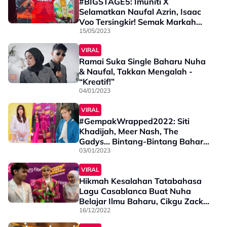
#BIGSTAGE5: Imuniti X
Selamatkan Naufal Azrin, Isaac
Voo Tersingkir! Semak Markah
Penuh Minggu Ke-2
15/05/2023
VIRAL
Ramai Suka Single Baharu Nuha
& Naufal, Takkan Mengalah -
“Kreatif!”
04/01/2023
VIRAL
#GempakWrapped2022: Siti
Khadijah, Meer Nash, The
Gadys… Bintang-Bintang Baharu
Yang Diramal Bakal Menyinar
03/01/2023
Sepanjang Tahun Ini
VIRAL
Hikmah Kesalahan Tatabahasa
Lagu Casablanca Buat Nuha
Belajar Ilmu Baharu, Cikgu Zack
Gembira Netizen Lebih Cakna
16/12/2022