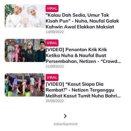
VIRAL
"Kalau Dah Sedia, Umur Tak
Kisah Pun" - Nuha, Naufal Galak
Kahwin Awal Elakkan Maksiat
14/09/2022
VIRAL
[VIDEO] Penonton Krik Krik
Ketika Nuha & Naufal Buat
Persembahan, Netizen - “Crowd
Tak Sporting Langsung”
21/08/2022
VIRAL
[VIDEO] “Kasut Siapa Dia
Rembat?” - Netizen Terganggu
Melihat Kasut Tumit Nuha Bahrin
Ketika Buat Persembahan
20/08/2022
Advertisement