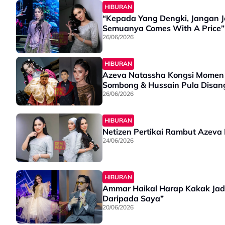
HIBURAN
“Kepada Yang Dengki, Jangan J
Semuanya Comes With A Price”
26/06/2026
HIBURAN
Azeva Natassha Kongsi Momen 
Sombong & Hussain Pula Disa
26/06/2026
HIBURAN
Netizen Pertikai Rambut Azev
24/06/2026
HIBURAN
Ammar Haikal Harap Kakak Jadi
Daripada Saya”
20/06/2026