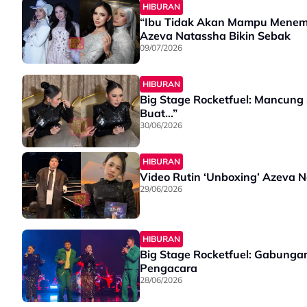
HIBURAN
“Ibu Tidak Akan Mampu Menema
Azeva Natassha Bikin Sebak
09/07/2026
HIBURAN
Big Stage Rocketfuel: Mancung 
Buat…”
30/06/2026
HIBURAN
Video Rutin ‘Unboxing’ Azeva 
29/06/2026
HIBURAN
Big Stage Rocketfuel: Gabungan
Pengacara
28/06/2026