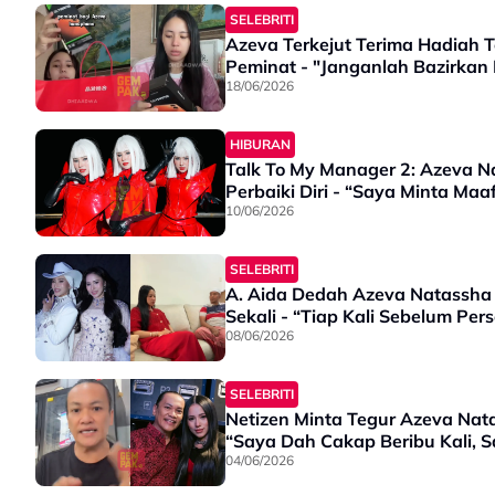
SELEBRITI
Azeva Terkejut Terima Hadiah T
Peminat - "Janganlah Bazirkan 
18/06/2026
HIBURAN
Talk To My Manager 2: Azeva N
Perbaiki Diri - “Saya Minta M
10/06/2026
SELEBRITI
A. Aida Dedah Azeva Natassha 
Sekali - “Tiap Kali Sebelum P
08/06/2026
SELEBRITI
Netizen Minta Tegur Azeva Nata
“Saya Dah Cakap Beribu Kali, 
04/06/2026