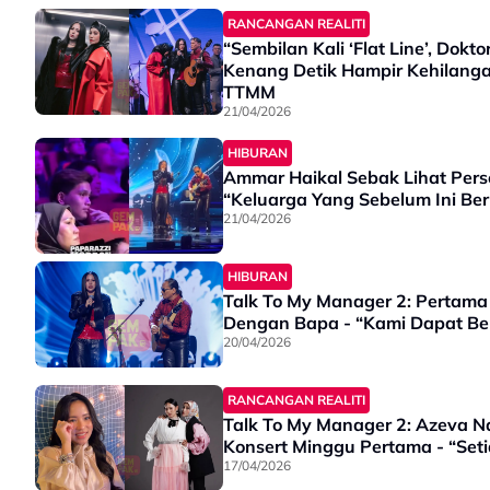
RANCANGAN REALITI
“Sembilan Kali ‘Flat Line’, Do
Kenang Detik Hampir Kehilanga
TTMM
21/04/2026
HIBURAN
Ammar Haikal Sebak Lihat Per
“Keluarga Yang Sebelum Ini Be
21/04/2026
HIBURAN
Talk To My Manager 2: Pertama
Dengan Bapa - “Kami Dapat Be
20/04/2026
RANCANGAN REALITI
Talk To My Manager 2: Azeva Na
Konsert Minggu Pertama - “Seti
17/04/2026