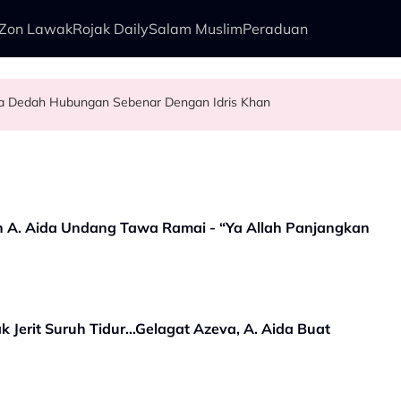
Zon Lawak
Rojak Daily
Salam Muslim
Peraduan
ya Dedah Hubungan Sebenar Dengan Idris Khan
i Rock - “Bila Saya Cakap Dengan Lisa Nak Buat…”
ng Baizura Untuk…” - Shila Amzah
agi Suka Bawa Watak Jahat - “Tak Semestinya Hero Saja Menyerlah…”
an A. Aida Undang Tawa Ramai - “Ya Allah Panjangkan
k Jerit Suruh Tidur…Gelagat Azeva, A. Aida Buat