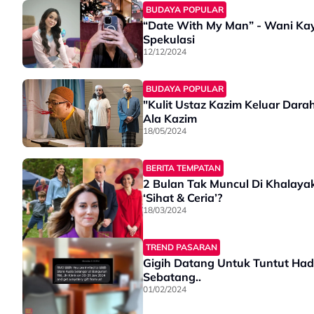
BUDAYA POPULAR
“Date With My Man” - Wani Kay
Spekulasi
12/12/2024
BUDAYA POPULAR
"Kulit Ustaz Kazim Keluar Dar
Ala Kazim
18/05/2024
BERITA TEMPATAN
2 Bulan Tak Muncul Di Khalay
‘Sihat & Ceria’?
18/03/2024
TREND PASARAN
Gigih Datang Untuk Tuntut Hadi
Sebatang..
01/02/2024