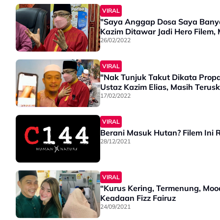
VIRAL
"Saya Anggap Dosa Saya Banyak
Kazim Ditawar Jadi Hero Filem, 
26/02/2022
VIRAL
"Nak Tunjuk Takut Dikata Propa
Ustaz Kazim Elias, Masih Terus
17/02/2022
VIRAL
Berani Masuk Hutan? Filem Ini 
28/12/2021
VIRAL
“Kurus Kering, Termenung, Mood
Keadaan Fizz Fairuz
24/09/2021