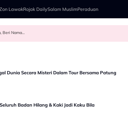
Zon Lawak
Rojak Daily
Salam Muslim
Peraduan
, Beri Nama…
nggu, Najib Asaddok Sumbang Dua Buggy Buat Akademi Diasas Ustaz
 Awie - "Ini Namanya Penyanyi Yang..."
hu & Tak Pernah Lupakan..." - Yassin Yahya
al Dunia Secara Misteri Dalam Tour Bersama Patung
 Seluruh Badan Hilang & Kaki Jadi Kaku Bila