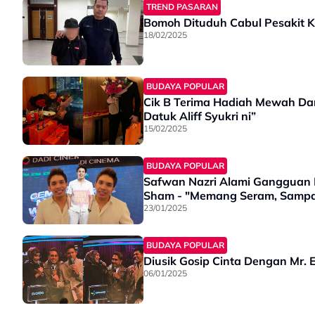
TREND PASARAN
Bomoh Dituduh Cabul Pesakit K
18/02/2025
BUDAYA POPULAR
Cik B Terima Hadiah Mewah Dari
Datuk Aliff Syukri ni”
15/02/2025
BUDAYA POPULAR
Safwan Nazri Alami Gangguan M
Sham - "Memang Seram, Sampai
23/01/2025
BUDAYA POPULAR
Diusik Gosip Cinta Dengan Mr. E,
06/01/2025