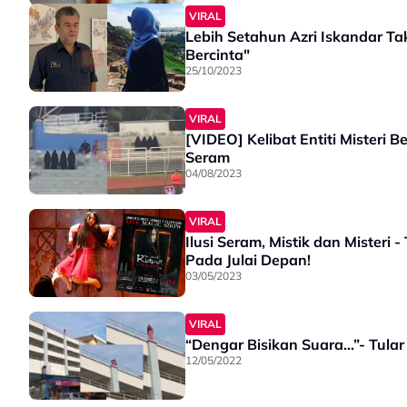
VIRAL
Lebih Setahun Azri Iskandar Ta
Bercinta"
25/10/2023
VIRAL
[VIDEO] Kelibat Entiti Misteri 
Seram
04/08/2023
VIRAL
Ilusi Seram, Mistik dan Misteri
Pada Julai Depan!
03/05/2023
VIRAL
“Dengar Bisikan Suara…”- Tula
12/05/2022