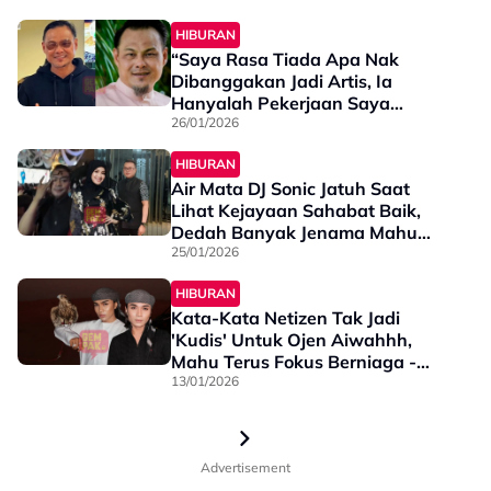
HIBURAN
“Saya Rasa Tiada Apa Nak
Dibanggakan Jadi Artis, Ia
Hanyalah Pekerjaan Saya
Sahaja” - Adam Corrie
26/01/2026
HIBURAN
Air Mata DJ Sonic Jatuh Saat
Lihat Kejayaan Sahabat Baik,
Dedah Banyak Jenama Mahu
Fazura Tapi Ditolak - “Selepas
25/01/2026
Lalui Dugaan Dalam…”
HIBURAN
Kata-Kata Netizen Tak Jadi
'Kudis' Untuk Ojen Aiwahhh,
Mahu Terus Fokus Berniaga -
“Saya Berniaga Bukan Untuk…”
13/01/2026
Advertisement