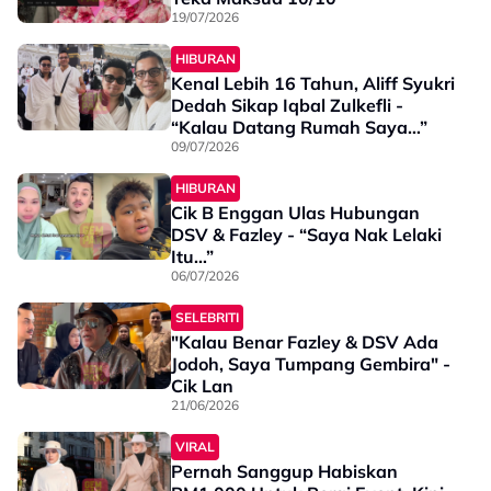
19/07/2026
HIBURAN
Kenal Lebih 16 Tahun, Aliff Syukri
Dedah Sikap Iqbal Zulkefli -
“Kalau Datang Rumah Saya…”
09/07/2026
HIBURAN
Cik B Enggan Ulas Hubungan
DSV & Fazley - “Saya Nak Lelaki
Itu…”
06/07/2026
SELEBRITI
"Kalau Benar Fazley & DSV Ada
Jodoh, Saya Tumpang Gembira" -
Cik Lan
21/06/2026
VIRAL
Pernah Sanggup Habiskan