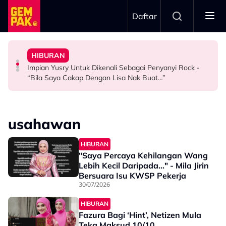
Skip to main content
Daftar
Hubungan Sebenar Dengan Idris Khan
Untuk…” - Shila Amzah
HIBURAN
Ramai Masih Bujang Bukan Kerana Memilih Tetapi...
Ramai Sangka Adik-Beradik, Ali Reza Akhirnya Dedah
“Ramai Pihak Dekati Saya, Jaclyn Victor & Ning Baizura
Impian Yusry Untuk Dikenali Sebagai Penyanyi Rock -
GAYA HIDUP
HIBURAN
HIBURAN
“Bila Saya Cakap Dengan Lisa Nak Buat…”
usahawan
HIBURAN
"Saya Percaya Kehilangan Wang
Lebih Kecil Daripada..." - Mila Jirin
Bersuara Isu KWSP Pekerja
30/07/2026
HIBURAN
Fazura Bagi ‘Hint’, Netizen Mula
Teka Maksud 10/10