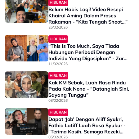
HIBURAN
Belum Habis Lagi! Video Resepi
Khairul Aming Dalam Proses
Rakaman - “Kita Tengah Shoot...”
26/02/2026
HIBURAN
“This Is Too Much, Saya Tiada
Hubungan Peribadi Dengan
Individu Yang Digosipkan” - Zara
Zya
11/02/2026
HIBURAN
Kak KM Sebak, Luah Rasa Rindu
Pada Kak Nona - “Datanglah Sini,
Sayang Tunggu”
08/02/2026
HIBURAN
Dapat ‘Job’ Dengan Aliff Syukri,
Fathia Latiff Luah Rasa Syukur -
“Terima Kasih, Semoga Rezeki
Datuk Melimpah Ruah”
05/02/2026