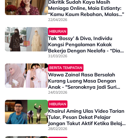
Dikritik Sudah Kaya Masih
Meniaga Online, Maia Estianty:
“Kamu Kaum Rebahan, Malas…”
22/04/2026
HIBURAN
Tak ‘Bossy’ & Diva, Individu
Kongsi Pengalaman Kakak
Bekerja Dengan Neelofa - “Dia
Cakap Neelofa Ini Memang
31/03/2026
Sangat…”
BERITA TEMPATAN
Wawa Zainal Rasa Bersalah
Kurang Luang Masa Dengan
Anak - "Seronoknya Jadi Suri
Rumah..."
24/03/2026
HIBURAN
Khairul Aming Ulas Video Tarian
Tular, Pesan Dekat Pelajar
Jangan Takut Aktif Ketika Belajar
- “Banyak Ilmu Kepimpinan Kita
28/02/2026
Dapat…”