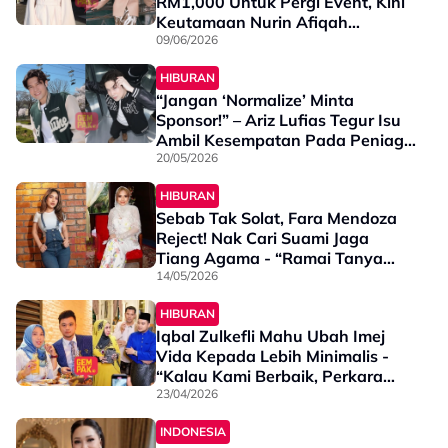
RM1,000 Untuk Pergi Event, Kini
Keutamaan Nurin Afiqah
Berubah - “Tak Ada La Konten
09/06/2026
Saya Nak…”
HIBURAN
“Jangan ‘Normalize’ Minta
Sponsor!” – Ariz Lufias Tegur Isu
Ambil Kesempatan Pada Peniaga
Kecil
20/05/2026
HIBURAN
Sebab Tak Solat, Fara Mendoza
Reject! Nak Cari Suami Jaga
Tiang Agama - “Ramai Tanya
Kenapa Tak Kahwin Dengan
14/05/2026
Dia…”
HIBURAN
Iqbal Zulkefli Mahu Ubah Imej
Vida Kepada Lebih Minimalis -
“Kalau Kami Berbaik, Perkara
Pertama Saya Nak Buat…”
23/04/2026
INDONESIA