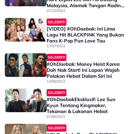
Malaysia, Alamak Tangan Radin
Pun Ada
07/10/2022
SELEBRITI
[VIDEO] #OhDaebak: Ini Lima
Lagu Hit BLACKPINK Yang Bukan
Fans K-Pop Pun Love Tau
17/07/2022
SELEBRITI
#OhDaebak: Money Heist Korea
Dah Nak Start! Ini Lapan Wajah
Pelakon Hebat Dalam Siri Ini
12/06/2022
SELEBRITI
#OhDaebakEksklusif: Lee Sun
Kyun Tentang Kingmaker,
Tekanan & Lakonan Hebat
07/06/2022
SELEBRITI