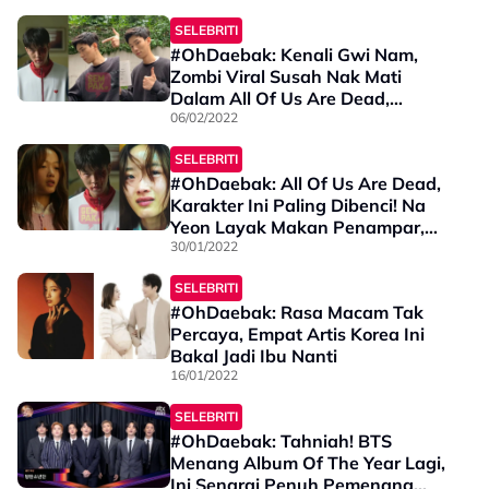
SELEBRITI
#OhDaebak: Kenali Gwi Nam,
Zombi Viral Susah Nak Mati
Dalam All Of Us Are Dead,
Macam Model Rupanya
06/02/2022
SELEBRITI
#OhDaebak: All Of Us Are Dead,
Karakter Ini Paling Dibenci! Na
Yeon Layak Makan Penampar,
Gwi Nam Memang Syaitan!
30/01/2022
SELEBRITI
#OhDaebak: Rasa Macam Tak
Percaya, Empat Artis Korea Ini
Bakal Jadi Ibu Nanti
16/01/2022
SELEBRITI
#OhDaebak: Tahniah! BTS
Menang Album Of The Year Lagi,
Ini Senarai Penuh Pemenang