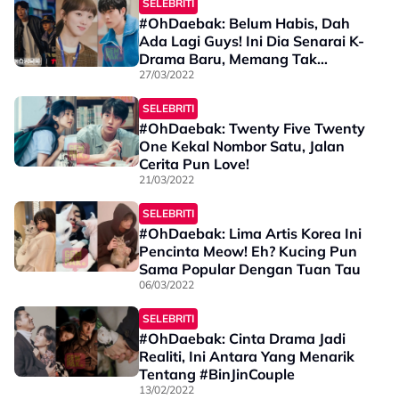
SELEBRITI
#OhDaebak: Belum Habis, Dah
Ada Lagi Guys! Ini Dia Senarai K-
Drama Baru, Memang Tak
Terkejar Jawabnya
27/03/2022
SELEBRITI
#OhDaebak: Twenty Five Twenty
One Kekal Nombor Satu, Jalan
Cerita Pun Love!
21/03/2022
SELEBRITI
#OhDaebak: Lima Artis Korea Ini
Pencinta Meow! Eh? Kucing Pun
Sama Popular Dengan Tuan Tau
06/03/2022
SELEBRITI
#OhDaebak: Cinta Drama Jadi
Realiti, Ini Antara Yang Menarik
Tentang #BinJinCouple
13/02/2022