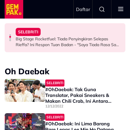
Skip to main content
Daftar
Keluarga Rasa Bakal Suami Tak Setaraf
Boleh Solat Berdiri Selepas…
SELEBRITI
Aliff Rakib Hadiah Rumah RM1 Juta Kepada Ibu Bapa
Atlet Golf Tidak Diculik, ‘Lari’ ke Bangkok Sebab
10 Tahun Solat Atas Kerusi, Maria Tengku Sabri Syukur
Big Stage Rocketfuel: Tiada Penyingkiran Selepas
BERITA
BERITA
HIBURAN
Rieffa? Ini Respon Tuan Badan - "Saya Tiada Rasa Sakit
Hati Pun..."
Oh Daebak
SELEBRITI
#OhDaebak: Tak Guna
Translator, Pakai Sneakers &
Makan Chili Crab, Ini Antara
Momen Menarik Song Joong Ki Di
12/12/2022
Singapore!
SELEBRITI
#OhDaebak: Ini Lima Barang
Rare Lepas Lee Min Ho Datang