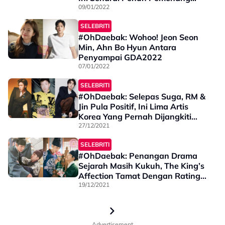
GDA2022
09/01/2022
SELEBRITI
#OhDaebak: Wohoo! Jeon Seon
Min, Ahn Bo Hyun Antara
Penyampai GDA2022
07/01/2022
SELEBRITI
#OhDaebak: Selepas Suga, RM &
Jin Pula Positif, Ini Lima Artis
Korea Yang Pernah Dijangkiti
COVID-19
27/12/2021
SELEBRITI
#OhDaebak: Penangan Drama
Sejarah Masih Kukuh, The King’s
Affection Tamat Dengan Rating
Tertinggi
19/12/2021
Advertisement