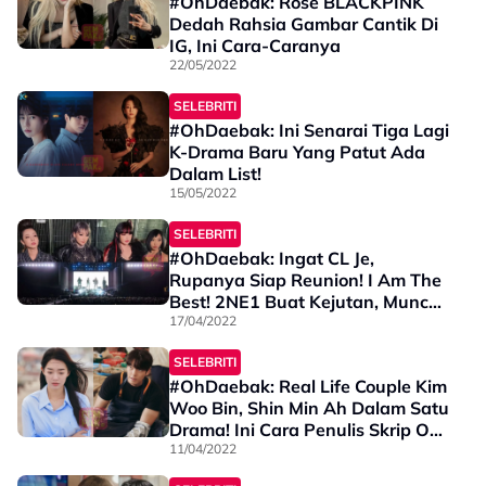
#OhDaebak: Rose BLACKPINK
Dedah Rahsia Gambar Cantik Di
IG, Ini Cara-Caranya
22/05/2022
SELEBRITI
#OhDaebak: Ini Senarai Tiga Lagi
K-Drama Baru Yang Patut Ada
Dalam List!
15/05/2022
SELEBRITI
#OhDaebak: Ingat CL Je,
Rupanya Siap Reunion! I Am The
Best! 2NE1 Buat Kejutan, Muncul
Di Coachella!
17/04/2022
SELEBRITI
#OhDaebak: Real Life Couple Kim
Woo Bin, Shin Min Ah Dalam Satu
Drama! Ini Cara Penulis Skrip Our
Blues Pujuk Rupanya
11/04/2022