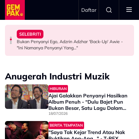
Skip to main content
Daftar
Gelagat Penari Ketika Praktis - "Memang Kena Jeling..."
Nama…
Pernah Lupakan..." - Yassin Yahya
SELEBRITI
Stacy Rindu Zaman Persembahan 'All Out', Kongsi
Intan Najuwa Timang Anak Perempuan Kedua, Beri
"Aku Ada Kisah Yang Satu Malaysia Pernah Tahu & Tak
Bukan Penyanyi Ego, Adzrin Adzhar 'Back-Up' Awie -
SELEBRITI
HIBURAN
SELEBRITI
"Ini Namanya Penyanyi Yang..."
Anugerah Industri Muzik
HIBURAN
Ajai Galakkan Penyanyi Hasilkan
Album Penuh - “Dulu Bajet Pun
Bukan Besar, Satu Lagu Dalam
RM3,000 Ke…”
18/07/2026
BERITA TEMPATAN
"Saya Tak Kejar Trend Atau Nak
Buktikan Apa-Apa..." - T-REX