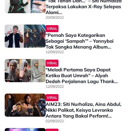
“Tak Tahan Dah…” – Siti Nurhaliza
Terpaksa Lakukan X-Ray Selepas
Alami...
20/09/2022
VIRAL
“Pernah Saya Kategorikan
Sebagai ‘Sampah’” – Yonnyboi
Tak Sangka Menang Album
Terbaik AIM23
12/09/2022
VIRAL
“Melodi Pertama Saya Dapat
Ketika Buat Umrah” – Alyah
Dedah Perjalanan Lagu Thank
You Allah
12/09/2022
VIRAL
AIM23: Siti Nurhaliza, Aina Abdul,
Nikki Palikat, Keisya Levronka
Antara Yang Bakal Perform!
Semak Senarai Penuh Di Sini
02/09/2022