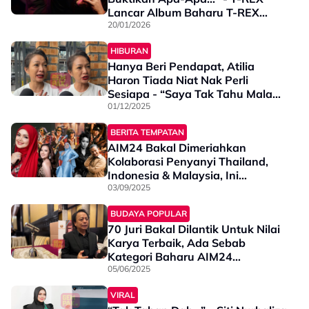
Lancar Album Baharu T-REX
Kembali Menyala
20/01/2026
HIBURAN
Hanya Beri Pendapat, Atilia
Haron Tiada Niat Nak Perli
Sesiapa - “Saya Tak Tahu Malam
Itu Ada AIM…”
01/12/2025
BERITA TEMPATAN
AIM24 Bakal Dimeriahkan
Kolaborasi Penyanyi Thailand,
Indonesia & Malaysia, Ini
Senarainya
03/09/2025
BUDAYA POPULAR
70 Juri Bakal Dilantik Untuk Nilai
Karya Terbaik, Ada Sebab
Kategori Baharu AIM24
Diwujudkan - “Langkah Ini Bukan
05/06/2025
Bertujuan…”
VIRAL