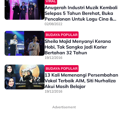
VIRAL
Anugerah Industri Muzik Kembali
Selepas 5 Tahun Berehat, Buka
Pencalonan Untuk Lagu Cina &
India Tempatan
02/08/2022
BUDAYA POPULAR
Sheila Majid Menyanyi Kerana
Hobi, Tak Sangka Jadi Karier
Bertahan 32 Tahun
19/12/2016
BUDAYA POPULAR
13 Kali Memenangi Persembahan
Vokal Terbaik AIM, Siti Nurhaliza
Akui Masih Belajar
19/12/2016
Advertisement